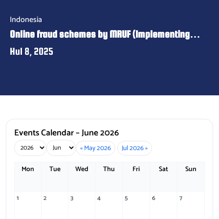
Indonesia
Online fraud schemes by MRUF (Implementing
Partner)
Hul 8, 2025
Events Calendar – June 2026
« May 2026
Jul 2026 »
Mon
Tue
Wed
Thu
Fri
Sat
Sun
1
2
3
4
5
6
7