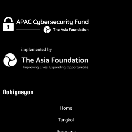
Nabigasyon
Home
Tungkol
Programa