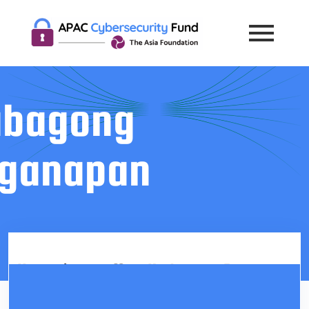
abagong
ganapan
Hanapin ang Mga Update ng Programa